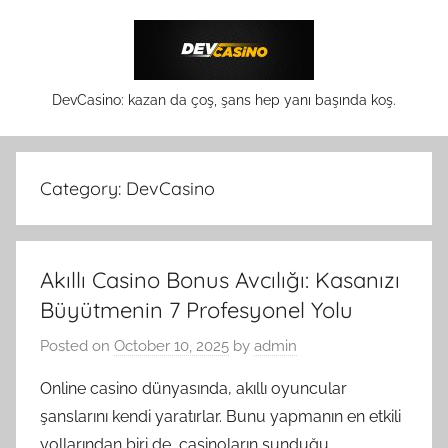
Skip
to
content
DevCasino
DevCasino: kazan da çoş, şans hep yanı başında koş.
Category:
DevCasino
Akıllı Casino Bonus Avcılığı: Kasanızı
Büyütmenin 7 Profesyonel Yolu
Posted on
October 10, 2025
by
admin
Online casino dünyasında, akıllı oyuncular
şanslarını kendi yaratırlar. Bunu yapmanın en etkili
yollarından biri de, casinoların sunduğu