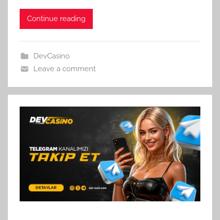
Continue reading
DevCasino
Leave a comment