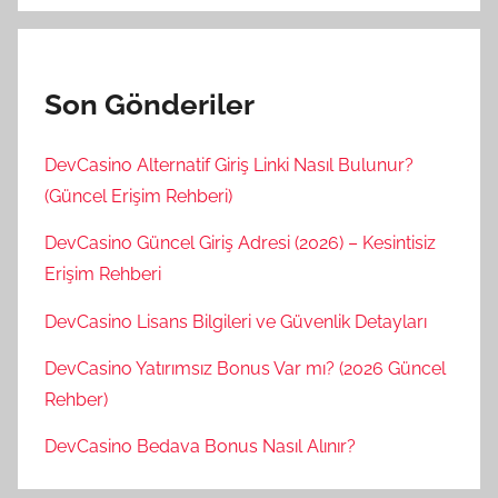
Son Gönderiler
DevCasino Alternatif Giriş Linki Nasıl Bulunur?
(Güncel Erişim Rehberi)
DevCasino Güncel Giriş Adresi (2026) – Kesintisiz
Erişim Rehberi
DevCasino Lisans Bilgileri ve Güvenlik Detayları
DevCasino Yatırımsız Bonus Var mı? (2026 Güncel
Rehber)
DevCasino Bedava Bonus Nasıl Alınır?