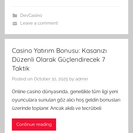
DevCasino
Leave a comment
Casino Yatırım Bonusu: Kasanızı
Düzenli Olarak Güçlendirecek 7
Taktik
Posted on
October 10, 2025
by
admin
Online casino dünyasında, genellikle tüm ilgi yeni
oyunculara sunulan göz alıcı hoş geldin bonusları
üzerinde toplanır. Ancak akıllı ve tecrübeli
Continue reading