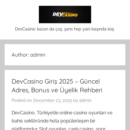
Skip
to
content
DevCasino
DevCasino: kazan da çoş, şans hep yanı başında koş.
Author:
admin
DevCasino Giriş 2025 – Güncel
Adres, Bonus ve Üyelik Rehberi
Posted on
December 23, 2025
by
admin
DevCasino, Türkiye’de online casino oyunları ve
bahis sektöründe hızla popülerleşen bir
platformdur. Slot oyunları, canlı casino, spor