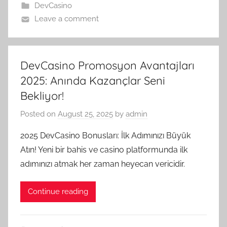
DevCasino
Leave a comment
DevCasino Promosyon Avantajları
2025: Anında Kazançlar Seni
Bekliyor!
Posted on
August 25, 2025
by
admin
2025 DevCasino Bonusları: İlk Adımınızı Büyük
Atın! Yeni bir bahis ve casino platformunda ilk
adımınızı atmak her zaman heyecan vericidir.
Continue reading