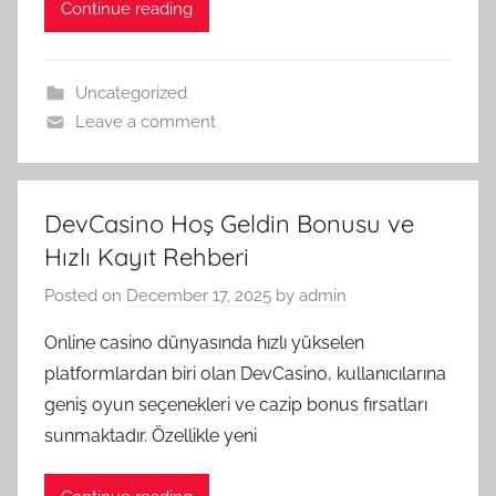
Continue reading
Uncategorized
Leave a comment
DevCasino Hoş Geldin Bonusu ve
Hızlı Kayıt Rehberi
Posted on
December 17, 2025
by
admin
Online casino dünyasında hızlı yükselen
platformlardan biri olan DevCasino, kullanıcılarına
geniş oyun seçenekleri ve cazip bonus fırsatları
sunmaktadır. Özellikle yeni