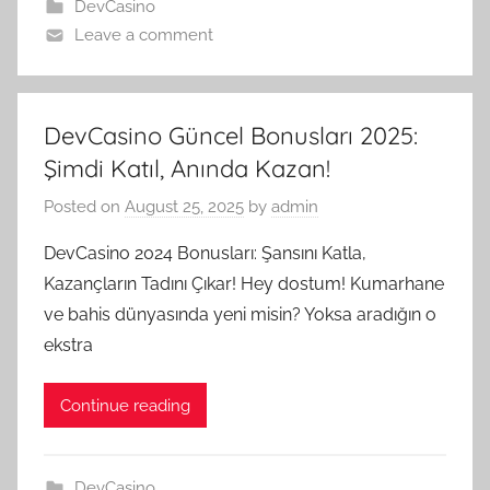
DevCasino
Leave a comment
DevCasino Güncel Bonusları 2025:
Şimdi Katıl, Anında Kazan!
Posted on
August 25, 2025
by
admin
DevCasino 2024 Bonusları: Şansını Katla,
Kazançların Tadını Çıkar! Hey dostum! Kumarhane
ve bahis dünyasında yeni misin? Yoksa aradığın o
ekstra
Continue reading
DevCasino