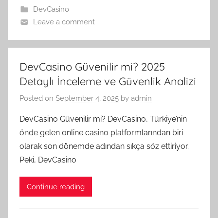
DevCasino
Leave a comment
DevCasino Güvenilir mi? 2025
Detaylı İnceleme ve Güvenlik Analizi
Posted on
September 4, 2025
by
admin
DevCasino Güvenilir mi? DevCasino, Türkiye’nin
önde gelen online casino platformlarından biri
olarak son dönemde adından sıkça söz ettiriyor.
Peki, DevCasino
Continue reading