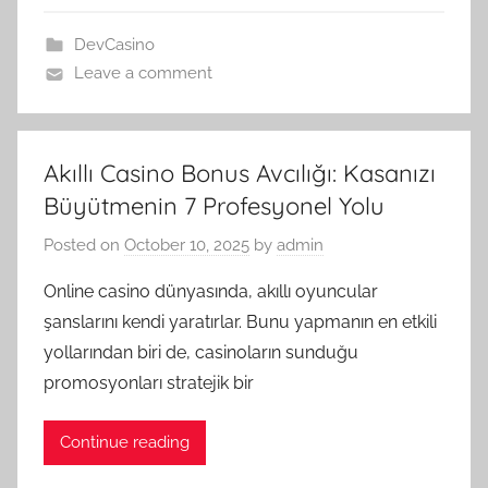
DevCasino
Leave a comment
Akıllı Casino Bonus Avcılığı: Kasanızı
Büyütmenin 7 Profesyonel Yolu
Posted on
October 10, 2025
by
admin
Online casino dünyasında, akıllı oyuncular
şanslarını kendi yaratırlar. Bunu yapmanın en etkili
yollarından biri de, casinoların sunduğu
promosyonları stratejik bir
Continue reading